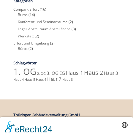
Kategorien
Compark Erfurt
(16)
Büros
(14)
Konferenz und Seminarräume
(2)
Lager Abstellraum Abstellfläche
(3)
Werkstatt
(2)
Erfurt und Umgebung
(2)
Büros
(2)
Schlagwörter
1. OG
Haus 2
Haus 1
3. OG
EG
Haus 3
2. OG
Haus 7
Haus 4
Haus 5
Haus 6
Haus 8
Thüringer Gebäudeverwaltung GmbH
Zittauer Straße 27
99091 Erfurt