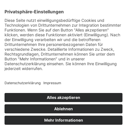
Deutschland
Kontakt
Telefon: 0361 7429-303
Mobil: 0172 4731674
E-Mail:
info@th-gv.de
Öffnungszeiten
Montag bis Freitag 08:00 – 12:30 Uhr
Dienstag & Donnerstag 13:30 – 16:30 Uhr
Termine gern auch nach Vereinbarung
Impressum
Datenschutz
Cookie-Einstellungen
Anfahrt
© Thüringer Gebäudeverwaltung ≡
Webdesign & SEO