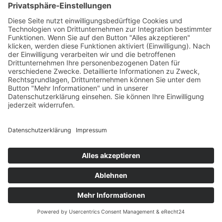
Kontakt
Telefon: 0361 7429-303
Mobil: 0172 4731674
E-Mail:
info@th-gv.de
Öffnungszeiten
Montag bis Freitag 08:00 – 12:30 Uhr
Dienstag & Donnerstag 13:30 – 16:30 Uhr
Termine gern auch nach Vereinbarung
Impressum
Datenschutz
Cookie-Einstellungen
Anfahrt
© Thüringer Gebäudeverwaltung ≡
Webdesign & SEO
schneider.media