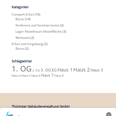
Kategorien
Compark Erfurt
(16)
Büros
(14)
Konferenz und Seminarräume
(2)
Lager Abstellraum Abstellfläche
(3)
Werkstatt
(2)
Erfurt und Umgebung
(2)
Büros
(2)
Schlagwörter
1. OG
Haus 2
Haus 1
3. OG
EG
Haus 3
2. OG
Haus 7
Haus 4
Haus 5
Haus 6
Haus 8
Thüringer Gebäudeverwaltung GmbH
Zittauer Straße 27