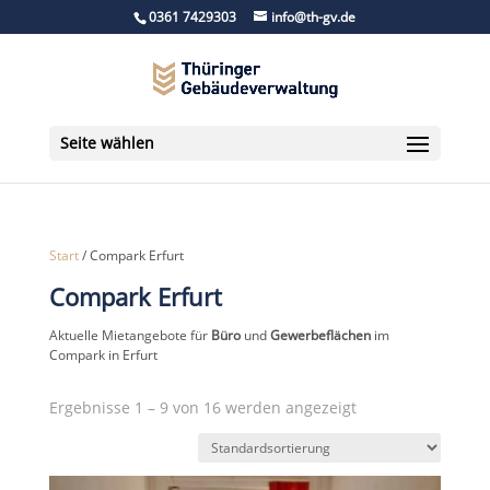
0361 7429303
info@th-gv.de
Seite wählen
Start
/ Compark Erfurt
Compark Erfurt
Aktuelle Mietangebote für
Büro
und
Gewerbeflächen
im
Compark in Erfurt
Ergebnisse 1 – 9 von 16 werden angezeigt