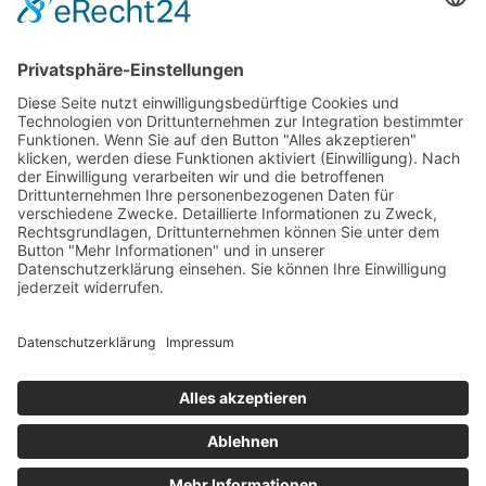
99091 Erfurt
Deutschland
Kontakt
Telefon: 0361 7429-303
Mobil: 0172 4731674
E-Mail:
info@th-gv.de
Öffnungszeiten
Montag bis Freitag 08:00 – 12:30 Uhr
Dienstag & Donnerstag 13:30 – 16:30 Uhr
Termine gern auch nach Vereinbarung
Impressum
Datenschutz
Cookie-Einstellungen
Anfahrt