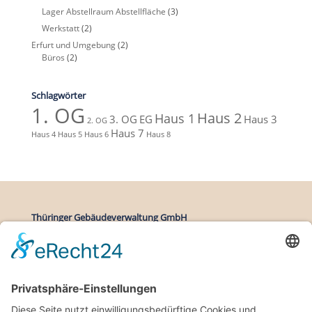
Lager Abstellraum Abstellfläche
(3)
Werkstatt
(2)
Erfurt und Umgebung
(2)
Büros
(2)
Schlagwörter
1. OG
Haus 2
Haus 1
3. OG
EG
Haus 3
2. OG
Haus 7
Haus 4
Haus 5
Haus 6
Haus 8
Thüringer Gebäudeverwaltung GmbH
Zittauer Straße 27
99091 Erfurt
Deutschland
Kontakt